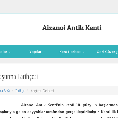
Aizanoi Antik Kenti
malar
Yapılar
Kent Haritası
Gezi Güzerg
aştırma Tarihçesi
na Sayfa
Tarihçe
Araştırma Tarihçesi
zanoi Antik Kenti’nin keşfi 19. yüzyılın başlarında Küç
çlarıyla gelen seyyahlar tarafından gerçekleştirilmiştir. Kenti i