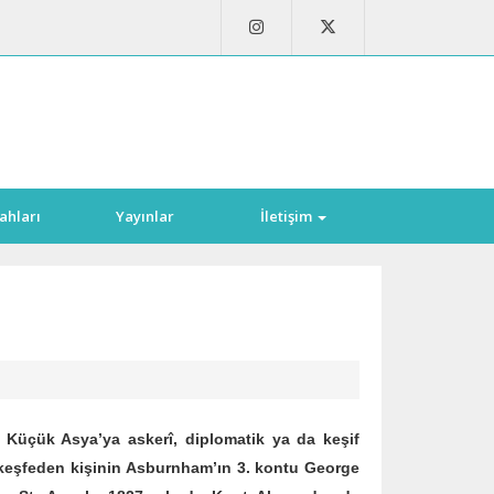
ahları
Yayınlar
İletişim
ük Asya’ya askerî, diplomatik ya da keşif
lk keşfeden kişinin Asburnham’ın 3. kontu George