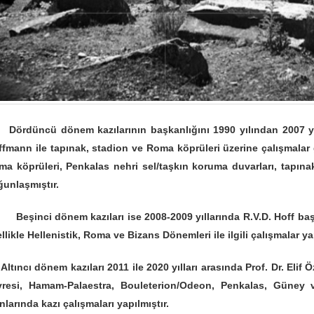
rdüncü dönem kazılarının başkanlığını 1990 yılından 2007 yılın
fmann ile tapınak, stadion ve Roma köprüleri üzerine çalışmalar g
ma köprüleri, Penkalas nehri sel/taşkın koruma duvarları, tapına
unlaşmıştır.
şinci dönem kazıları ise 2008-2009 yıllarında R.V.D. Hoff baş
llikle Hellenistik, Roma ve Bizans Dönemleri ile ilgili çalışmalar yap
ıncı dönem kazıları 2011 ile 2020 yılları arasında Prof. Dr. Elif
vresi, Hamam-Palaestra, Bouleterion/Odeon, Penkalas, Güney 
nlarında kazı çalışmaları yapılmıştır.