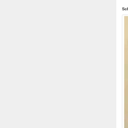
Aiz
Sc