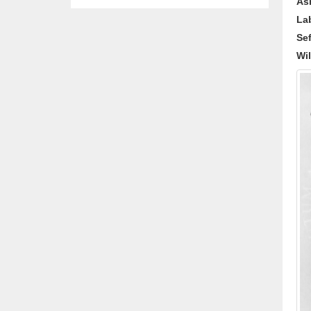
As
La
Sef
Wil