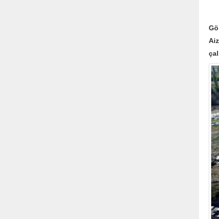
Ai
Gö
Aiz
çal