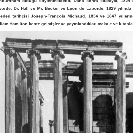
hburnham olduğu söylenmektedir. Daha sonra sırasıyla, 1824’
borde, Dr. Hall ve Mr. Becker ve Leon de Laborde, 1829 yılında
erleri tarihçisi Joseph-François Michaud¸ 1834 ve 1847 yıllarınd
liam Hamilton kente gelmişler ve yayınlandıkları makale ve kitapla