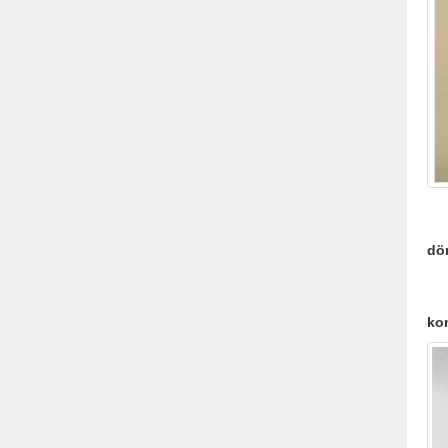
İk
dö
Üç
kom