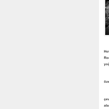
Dö
Hof
Ro
yoğ
Be
öze
Alt
çe
ala