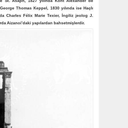
te St. Asaph, 1827 yılında Kont Alexander de
 George Thomas Keppel, 1830 yılında ise Haçlı
a Charles Félix Marie Texier, İngiliz jeolog J.
rda Aizanoi’daki yapılardan bahsetmişlerdir.