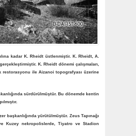
a kadar K. Rheidt üstlenmiştir. K. Rheidt, A.
erçekleştirmiştir. K. Rheidt dönemi çalışmaları,
k restorasyonu ile Aizanoi topografyası üzerine
kanlığında sürdürülmüştür. Bu dönemde kentin
ılmıştır.
 Özer başkanlığında yürütülmüştür. Zeus Tapınağı
ve Kuzey nekropolislerde, Tiyatro ve Stadion