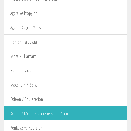
Agora ve Propylon
Agora - Çeşme Yapısı
Hamam Palaestra
Mozaikli Hamam
Sütunlu Cadde
Macellum / Borsa
Odeon / Bouleterion
Kybele / Meter Steunene Kutsal Alanı
Penkalas ve Köprüler