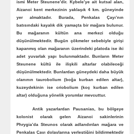
ismi Meter Steunene’dir. Kybele’ye ait kutsal alan,
Aizanoi kent merkezinin yaklaşık 4 km. güneyinde
yer almaktadır. Burada, Penkalas Çayı’nın
batısındaki kayalık dik yamaçta bir mağara bulunur.
Bu mağaranın kültün ana merkezi olduğu
düşünülmektedir. Bugün çökmeler sebebiyle girişi
kapanmış olan mağaranın üzerindeki platoda ise iki
adet yuvarlak yapı bulunmaktadır. Bunların Meter
Steunene kültü ile ilişkili altarlar olabileceği
düşünülmektedir. Bunlardan güneydeki daha büyük
olanının taurobolium (boğa kurban edilen altar),
kuzeydekinin ise criobolium (koç kurban edilen
altar) olduğuna yönelik yorumlar mevcuttur.
Antik yazarlardan Pausanias, bu bölgeye
kolonist olarak gelen Aizanoi sakinlerinin
Phrygia’da Steunos olarak adlandırılan mağara ve
Penkalas Çayı dolaylarına yerleştiğini bildirmektedir