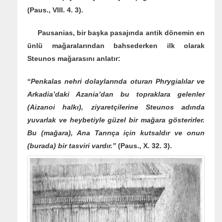
(Paus., VIII. 4. 3).
Pausanias, bir başka pasajında antik dönemin en
ünlü mağaralarından bahsederken ilk olarak
Steunos mağarasını anlatır:
“
Penkalas nehri dolaylarında oturan Phrygialılar ve
Arkadia’daki Azania’dan bu topraklara gelenler
(Aizanoi halkı), ziyaretçilerine Steunos adında
yuvarlak ve heybetiyle güzel bir mağara gösterirler.
Bu (mağara), Ana Tanrıça için kutsaldır ve onun
(burada) bir tasviri vardır.”
(Paus., X. 32. 3).