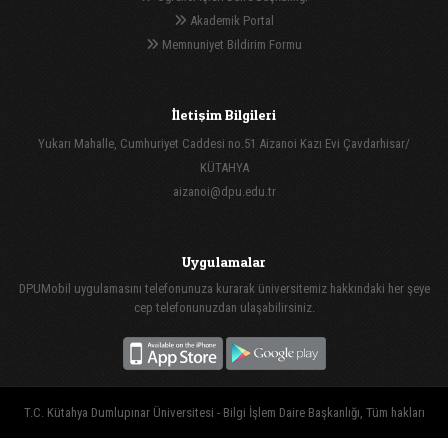
Akademik Portal
Memnuniyet Bildirim Formu
İletişim Bilgileri
Yukarı Mahalle, Cumhuriyet Caddesi no.51 Aizanoi Kazı Evi Çavdarhisar/
KÜTAHYA
aizanoi@dpu.edu.tr
Uygulamalar
DPUMobil uygulamasını telefonunuza kurarak üniversitemiz hakkındaki her şeye
cep telefonunuzdan ulaşabilirsiniz.
T.C. Kütahya Dumlupınar Üniversitesi - Bilgi İşlem Daire Başkanlığı, Tüm hakları