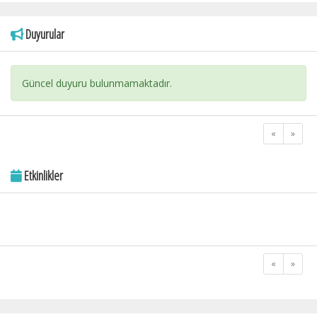
Duyurular
Güncel duyuru bulunmamaktadır.
«
»
Etkinlikler
«
»