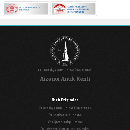
T.C. Kütahya Dumlupınar Üniversitesi
Aizanoi Antik Kenti
Hızlı Erişimler
Kütahya Dumlupınar Üniversitesi
Merkez Kütüphane
Öğrenci Bilgi Sistemi
Öğrenci İşleri Daire Başkanlığı