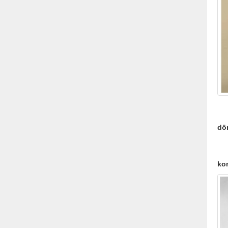
İk
dö
Üç
kom