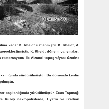
a kadar K. Rheidt üstlenmiştir. K. Rheidt, A.
erçekleştirmiştir. K. Rheidt dönemi çalışmaları,
k restorasyonu ile Aizanoi topografyası üzerine
kanlığında sürdürülmüştür. Bu dönemde kentin
ılmıştır.
 Özer başkanlığında yürütülmüştür. Zeus Tapınağı
ve Kuzey nekropolislerde, Tiyatro ve Stadion