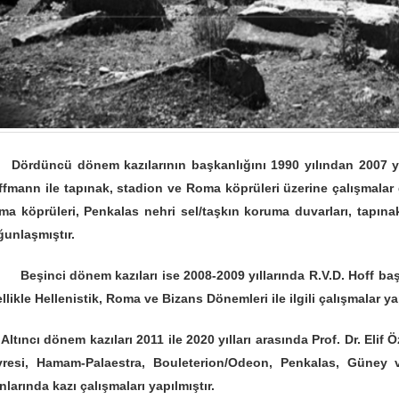
rdüncü dönem kazılarının başkanlığını 1990 yılından 2007 yılın
fmann ile tapınak, stadion ve Roma köprüleri üzerine çalışmalar g
ma köprüleri, Penkalas nehri sel/taşkın koruma duvarları, tapına
unlaşmıştır.
şinci dönem kazıları ise 2008-2009 yıllarında R.V.D. Hoff baş
llikle Hellenistik, Roma ve Bizans Dönemleri ile ilgili çalışmalar yap
ıncı dönem kazıları 2011 ile 2020 yılları arasında Prof. Dr. Elif
vresi, Hamam-Palaestra, Bouleterion/Odeon, Penkalas, Güney 
nlarında kazı çalışmaları yapılmıştır.