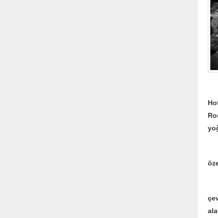
Dö
Hof
Ro
yoğ
Be
öze
Alt
çe
ala