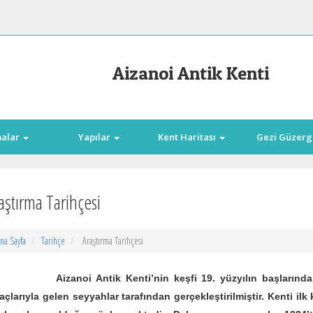
Aizanoi Antik Kenti
malar
Yapılar
Kent Haritası
Gezi Güzerg
aştırma Tarihçesi
na Sayfa
Tarihçe
Araştırma Tarihçesi
zanoi Antik Kenti’nin keşfi 19. yüzyılın başlarında Küç
çlarıyla gelen seyyahlar tarafından gerçekleştirilmiştir. Kenti i