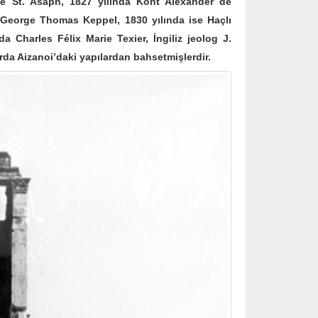
te St. Asaph, 1827 yılında Kont Alexander de
 George Thomas Keppel, 1830 yılında ise Haçlı
a Charles Félix Marie Texier, İngiliz jeolog J.
rda Aizanoi’daki yapılardan bahsetmişlerdir.