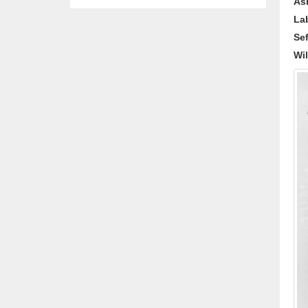
As
La
Sef
Wil