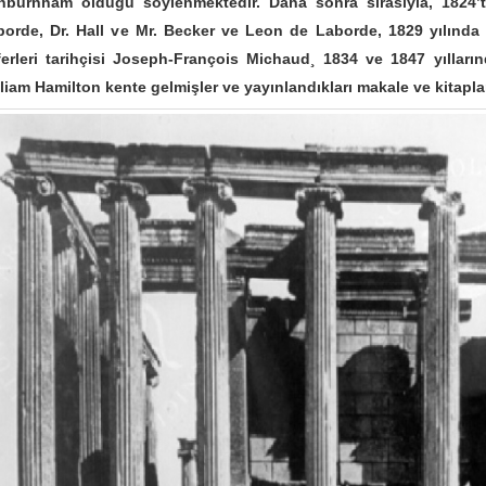
hburnham olduğu söylenmektedir. Daha sonra sırasıyla, 1824’
borde, Dr. Hall ve Mr. Becker ve Leon de Laborde, 1829 yılında
erleri tarihçisi Joseph-François Michaud¸ 1834 ve 1847 yıllarınd
liam Hamilton kente gelmişler ve yayınlandıkları makale ve kitapla