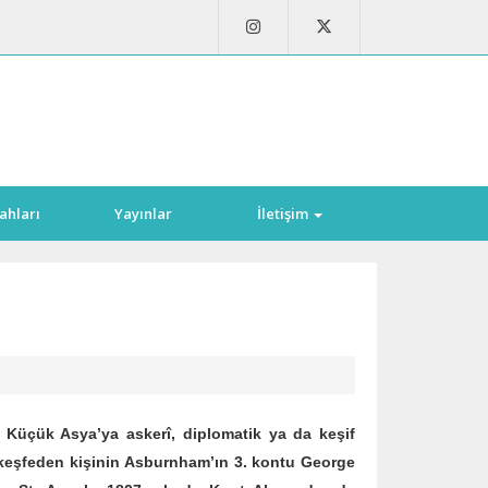
ahları
Yayınlar
İletişim
ük Asya’ya askerî, diplomatik ya da keşif
lk keşfeden kişinin Asburnham’ın 3. kontu George