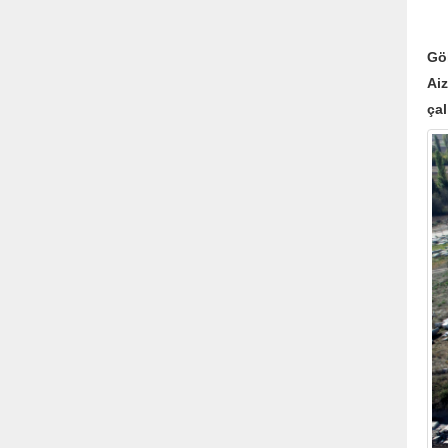
Ai
Gö
Aiz
çal