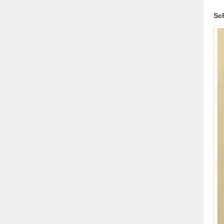
Aiz
Sc