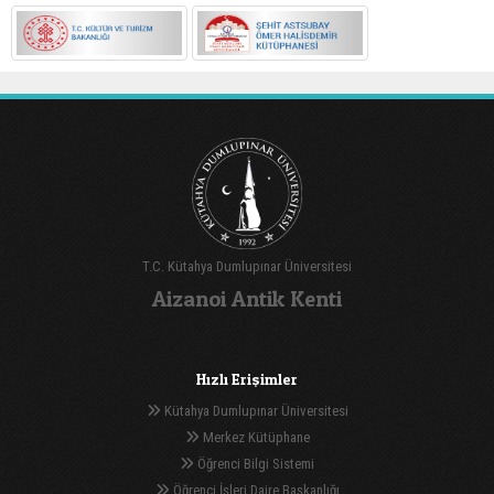
T.C. Kütahya Dumlupınar Üniversitesi
Aizanoi Antik Kenti
Hızlı Erişimler
Kütahya Dumlupınar Üniversitesi
Merkez Kütüphane
Öğrenci Bilgi Sistemi
Öğrenci İşleri Daire Başkanlığı