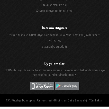
Akademik Portal
Memnuniyet Bildirim Formu
İletişim Bilgileri
Yukarı Mahalle, Cumhuriyet Caddesi no.51 Aizanoi Kazı Evi Çavdarhisar/
KÜTAHYA
aizanoi@dpu.edu.tr
Uygulamalar
DPUMobil uygulamasını telefonunuza kurarak üniversitemiz hakkındaki her şeye
cep telefonunuzdan ulaşabilirsiniz.
T.C. Kütahya Dumlupınar Üniversitesi - Bilgi İşlem Daire Başkanlığı, Tüm hakları