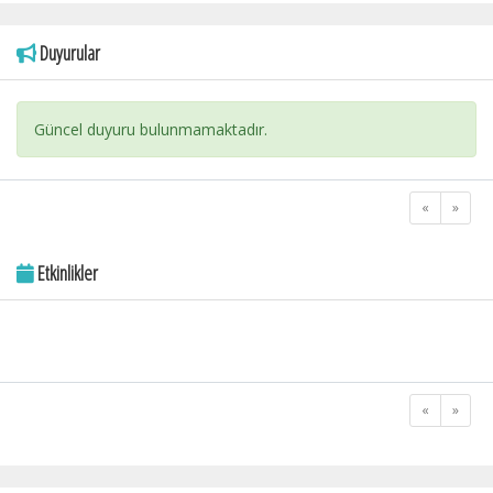
Duyurular
Güncel duyuru bulunmamaktadır.
«
»
Etkinlikler
«
»